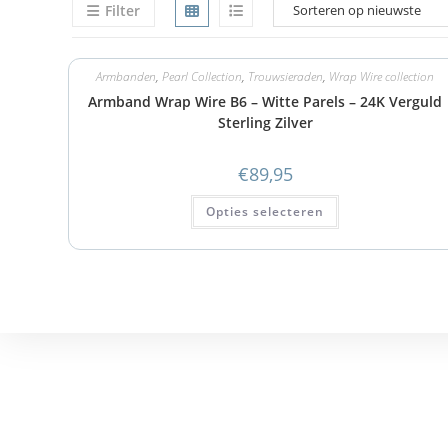
Filter
Armbanden
,
Pearl Collection
,
Trouwsieraden
,
Wrap Wire collection
Armband Wrap Wire B6 – Witte Parels – 24K Verguld
Sterling Zilver
€
89,95
Opties selecteren