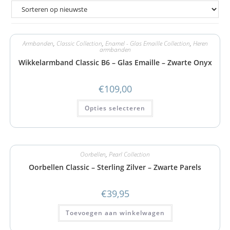
Armbanden
,
Classic Collection
,
Enamel - Glas Emaille Collection
,
Heren
armbanden
Wikkelarmband Classic B6 – Glas Emaille – Zwarte Onyx
€
109,00
Opties selecteren
Oorbellen
,
Pearl Collection
Oorbellen Classic – Sterling Zilver – Zwarte Parels
€
39,95
Toevoegen aan winkelwagen