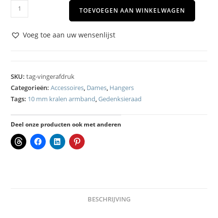
TOEVOEGEN AAN WINKELWAGEN
Voeg toe aan uw wensenlijst
SKU:
tag-vingerafdruk
Categorieën:
Accessoires
,
Dames
,
Hangers
Tags:
10 mm kralen armband
,
Gedenksieraad
Deel onze producten ook met anderen
BESCHRIJVING