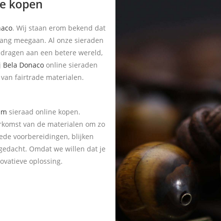
ne kopen
naco
. Wij staan erom bekend dat
lang meegaan. Al onze sieraden
jdragen aan een betere wereld,
j
Bela Donaco
online sieraden
 van fairtrade materialen.
am
sieraad online kopen.
rkomst van de materialen om zo
ede voorbereidingen, blijken
gedacht. Omdat we willen dat je
novatieve oplossing.