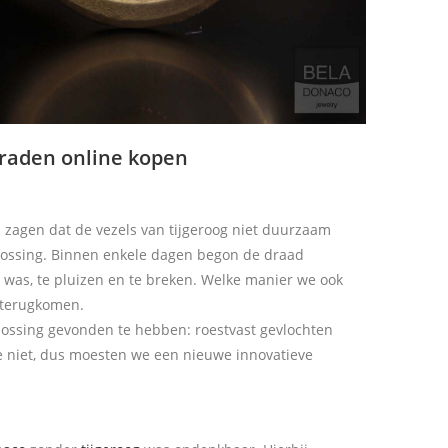
raden online kopen
zagen dat de vezels van tijgeroog niet duurzaam
lossing. Binnen enkele dagen begon de draad
was, te pluizen en te breken. Welke manier we ook
 terugkomen.
ossing gevonden te hebben: roestvast gevlochten
te niet, dus moesten we een nieuwe innovatieve