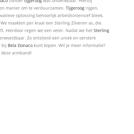
naco
zonder
tijgeroog
was ondenkbaar. Hierbij
een manier om te verduurzamen.
Tijgeroog
rijgen,
vatieve oplossing behoorlijk arbeidsintensief bleek,
We maakten per kraal een Sterling Zilveren as, die
ft. Hierdoor regen we een veter. Nadat we het
Sterling
erwoestbaar. Zo ontstond een uniek en oersterk
 bij
Bela Donaco
kunt kopen. Wil je meer informatie?
l deze armband!