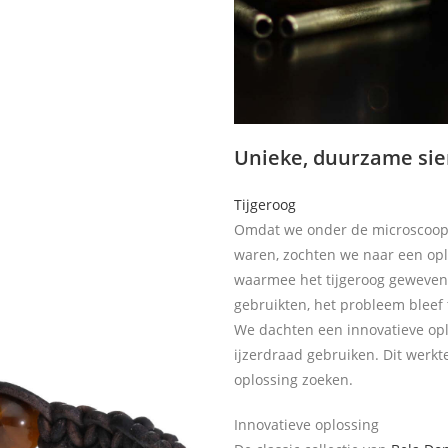
Unieke, duurzame sie
Tijgeroog
Omdat we onder de microscoop 
waren, zochten we naar een op
waarmee het tijgeroog geweven 
gebruikten, het probleem bleef
We dachten een innovatieve opl
ijzerdraad gebruiken. Dit werk
oplossing zoeken.
Innovatieve oplossing