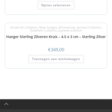
Opties selecteren
Ancient Art Collection
,
Heren hangers
,
Minimalisme
,
Spiritual Collection
,
Statement Collection
,
Supreme collection
Hanger Sterling Zilveren Kruis – 4.5 x 3 cm – Sterling Zilver
€
349,00
Toevoegen aan winkelwagen