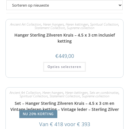
Ancient Art Collection
,
Heren hangers
,
Heren kettingen
,
Spiritual Collection
,
Statement Collection
,
Supreme collection
Hanger Sterling Zilveren Kruis – 4.5 x 3 cm inclusief
ketting
€
449,00
Opties selecteren
Ancient Art Collection
,
Heren hangers
,
Heren kettingen
,
Sets en combinaties
,
Spiritual Collection
,
Statement Collection
,
Supreme collection
Set – Hanger Sterling Zilveren Kruis – 4.5 x 3 cm en
Vintage lederen ketting – Vintage leder – Sterling Zilver
NU 20% KORTING
Van € 418 voor € 393