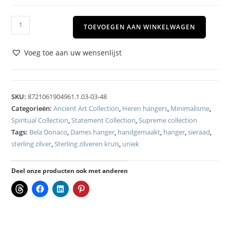
TOEVOEGEN AAN WINKELWAGEN
Voeg toe aan uw wensenlijst
SKU:
8721061904961.1.03-03-48
Categorieën:
Ancient Art Collection
,
Heren hangers
,
Minimalisme
,
Spiritual Collection
,
Statement Collection
,
Supreme collection
Tags:
Bela Donaco
,
Dames hanger
,
handgemaakt
,
hanger
,
sieraad
,
sterling zilver
,
Sterling zilveren kruis
,
uniek
Deel onze producten ook met anderen