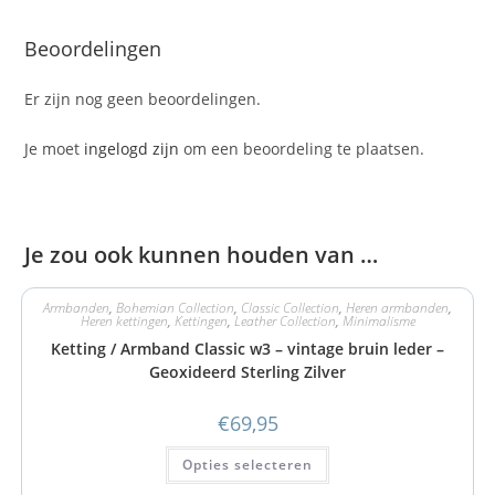
Beoordelingen
Er zijn nog geen beoordelingen.
Je moet
ingelogd zijn
om een beoordeling te plaatsen.
Je zou ook kunnen houden van …
Armbanden
,
Bohemian Collection
,
Classic Collection
,
Heren armbanden
,
Heren kettingen
,
Kettingen
,
Leather Collection
,
Minimalisme
Ketting / Armband Classic w3 – vintage bruin leder –
Geoxideerd Sterling Zilver
€
69,95
Opties selecteren