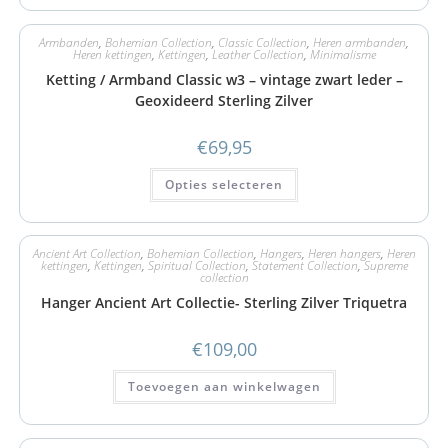
Armbanden
,
Bohemian Collection
,
Classic Collection
,
Heren armbanden
,
Heren kettingen
,
Kettingen
,
Leather Collection
,
Minimalisme
Ketting / Armband Classic w3 – vintage zwart leder –
Geoxideerd Sterling Zilver
€
69,95
Opties selecteren
Ancient Art Collection
,
Bohemian Collection
,
Hangers
,
Heren hangers
,
Heren
kettingen
,
Kettingen
,
Spiritual Collection
,
Statement Collection
,
Supreme
collection
Hanger Ancient Art Collectie- Sterling Zilver Triquetra
€
109,00
Toevoegen aan winkelwagen