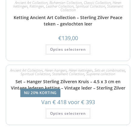
Ancient Art Collection
,
Bohemian Collection
,
Classic Collection
,
Heren
kettingen
,
Kettingen
,
Leather Collection
,
Spiritual Collection
,
Statement
Collection
Ketting Ancient Art Collection – Sterling Zilver Peace
teken – gevlochten leer
€
139,00
Opties selecteren
Ancient Art Collection
,
Heren hangers
,
Heren kettingen
,
Sets en combinaties
,
Spiritual Collection
,
Statement Collection
,
Supreme collection
Set – Hanger Sterling Zilveren Kruis – 4.5 x 3 cm en
Vintage lederen ketting – Vintage leder – Sterling Zilver
NU 20% KORTING
Van € 418 voor € 393
Opties selecteren