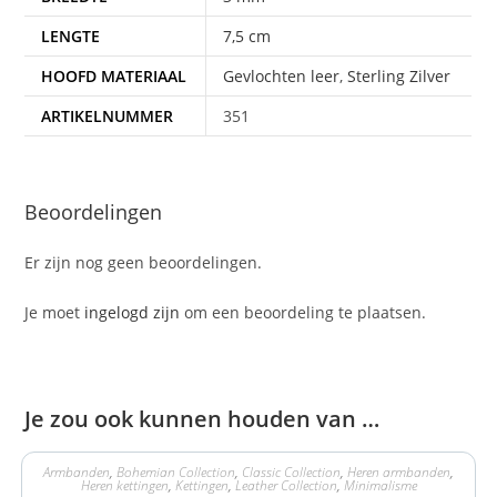
LENGTE
7,5 cm
HOOFD MATERIAAL
Gevlochten leer
,
Sterling Zilver
ARTIKELNUMMER
351
Beoordelingen
Er zijn nog geen beoordelingen.
Je moet
ingelogd zijn
om een beoordeling te plaatsen.
Je zou ook kunnen houden van …
Armbanden
,
Bohemian Collection
,
Classic Collection
,
Heren armbanden
,
Heren kettingen
,
Kettingen
,
Leather Collection
,
Minimalisme