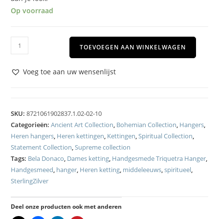
Op voorraad
TOEVOEGEN AAN WINKELWAGEN
Voeg toe aan uw wensenlijst
SKU:
8721061902837.1.02-02-10
Categorieën:
Ancient Art Collection
,
Bohemian Collection
,
Hangers
,
Heren hangers
,
Heren kettingen
,
Kettingen
,
Spiritual Collection
,
Statement Collection
,
Supreme collection
Tags:
Bela Donaco
,
Dames ketting
,
Handgesmede Triquetra Hanger
,
Handgesmeed
,
hanger
,
Heren ketting
,
middeleeuws
,
spiritueel
,
SterlingZilver
Deel onze producten ook met anderen