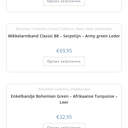
Opties selecteren
Bohemian Collection
,
Classic Collection
,
Heren
,
Heren armbanden
Wikkelarmband Classic B8 – Serpetijn – Army green Leder
€
69,95
Opties selecteren
Bohemian Collection
,
Enkelbandjes
Enkelbandje Bohemian Green – Afrikaanse Turquoise –
Leer
€
32,95
Opties selecteren