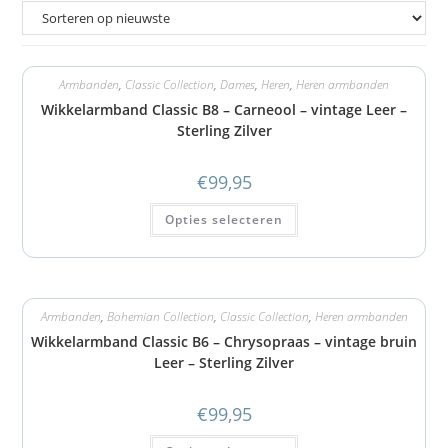
Armbanden
,
Classic Collection
,
Dames
,
Heren
,
Heren armbanden
Wikkelarmband Classic B8 – Carneool – vintage Leer –
Sterling Zilver
€
99,95
Opties selecteren
Armbanden
,
Bohemian Collection
,
Classic Collection
,
Heren armbanden
Wikkelarmband Classic B6 – Chrysopraas – vintage bruin
Leer – Sterling Zilver
€
99,95