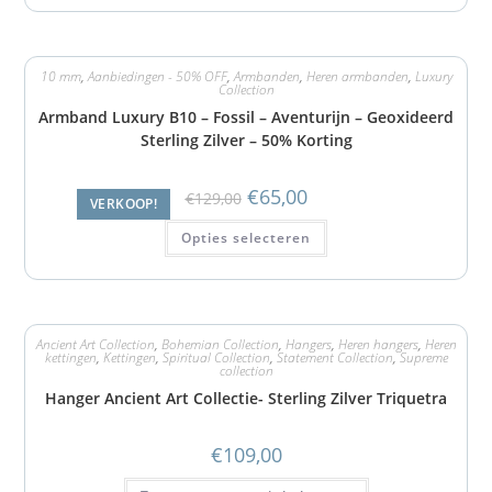
10 mm
,
Aanbiedingen - 50% OFF
,
Armbanden
,
Heren armbanden
,
Luxury
Collection
Armband Luxury B10 – Fossil – Aventurijn – Geoxideerd
Sterling Zilver – 50% Korting
€
65,00
€
129,00
VERKOOP!
Opties selecteren
Ancient Art Collection
,
Bohemian Collection
,
Hangers
,
Heren hangers
,
Heren
kettingen
,
Kettingen
,
Spiritual Collection
,
Statement Collection
,
Supreme
collection
Hanger Ancient Art Collectie- Sterling Zilver Triquetra
€
109,00