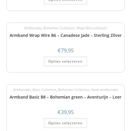
Armbanden
,
Bohemian Collection
,
Wrap Wire collection
Armband Wrap Wire B6 – Canadese Jade – Sterling Zilver
€
79,95
Opties selecteren
Armbanden
,
Basic Collection
,
Bohemian Collection
,
Heren armbanden
Armband Basic B8 – Bohemian green – Aventurijn – Leer
€
39,95
Opties selecteren