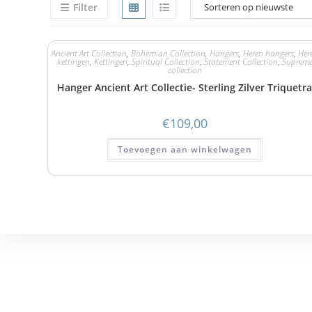
Filter
Ancient Art Collection
,
Bohemian Collection
,
Hangers
,
Heren hangers
,
Her
kettingen
,
Kettingen
,
Spiritual Collection
,
Statement Collection
,
Suprem
collection
Hanger Ancient Art Collectie- Sterling Zilver Triquetr
€
109,00
Toevoegen aan winkelwagen