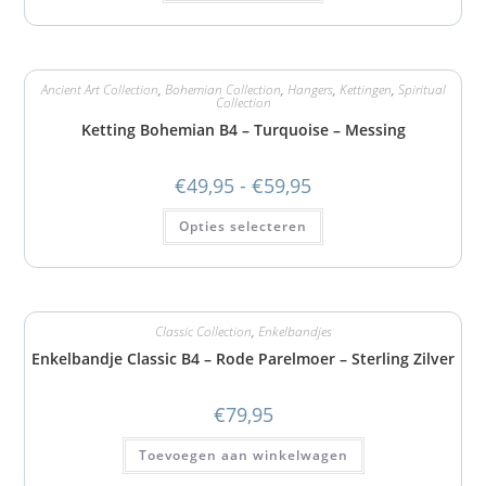
Ancient Art Collection
,
Bohemian Collection
,
Hangers
,
Kettingen
,
Spiritual
Collection
Ketting Bohemian B4 – Turquoise – Messing
€
49,95
-
€
59,95
Opties selecteren
Classic Collection
,
Enkelbandjes
Enkelbandje Classic B4 – Rode Parelmoer – Sterling Zilver
€
79,95
Toevoegen aan winkelwagen