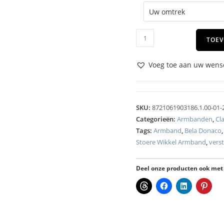
TOEV
Voeg toe aan uw wense
SKU:
8721061903186.1.00-01-
Categorieën:
Armbanden
,
Cla
Tags:
Armband
,
Bela Donaco
Stoere Wikkel Armband
,
vers
Deel onze producten ook met