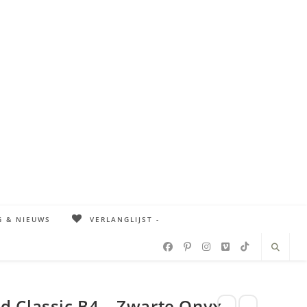
G & NIEUWS
VERLANGLIJST -
 Classic B4 – Zwarte Onyx –