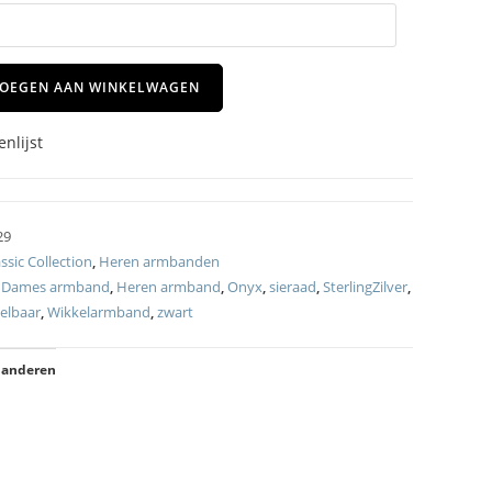
OEGEN AAN WINKELWAGEN
nlijst
29
ssic Collection
,
Heren armbanden
,
Dames armband
,
Heren armband
,
Onyx
,
sieraad
,
SterlingZilver
,
telbaar
,
Wikkelarmband
,
zwart
 anderen