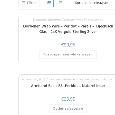
Filter
Oorbellen
,
Statement Collection
,
Wrap Wire collection
Oorbellen Wrap Wire – Peridot – Parels – Tsjechisch
Glas – 24K Verguld Sterling Zilver
€
99,95
Toevoegen aan winkelwagen
Armbanden
,
Basic Collection
,
Bohemian Collection
,
Heren armbanden
Armband Basic B8 -Peridot – Naturel leder
€
39,95
Opties selecteren