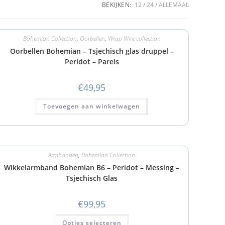
BEKIJKEN:
12
24
ALLEMAAL
Bohemian Collection
,
Oorbellen
,
Wrap Wire collection
Oorbellen Bohemian – Tsjechisch glas druppel –
Peridot – Parels
€
49,95
Toevoegen aan winkelwagen
Armbanden
,
Bohemian Collection
Wikkelarmband Bohemian B6 – Peridot – Messing –
Tsjechisch Glas
€
99,95
Opties selecteren