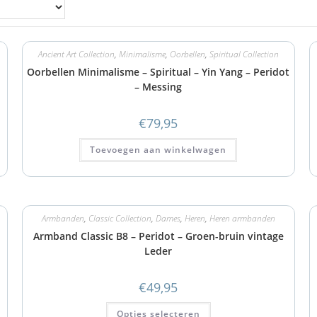
Ancient Art Collection
,
Minimalisme
,
Oorbellen
,
Spiritual Collection
Oorbellen Minimalisme – Spiritual – Yin Yang – Peridot
– Messing
€
79,95
Toevoegen aan winkelwagen
Armbanden
,
Classic Collection
,
Dames
,
Heren
,
Heren armbanden
Armband Classic B8 – Peridot – Groen-bruin vintage
Leder
€
49,95
Opties selecteren