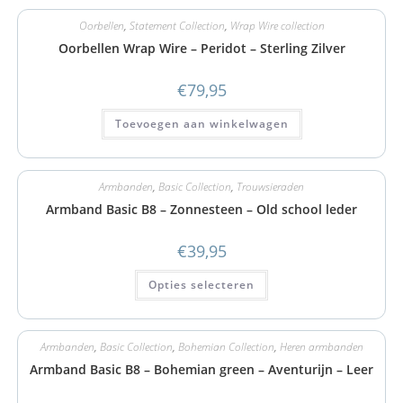
Oorbellen
,
Statement Collection
,
Wrap Wire collection
Oorbellen Wrap Wire – Peridot – Sterling Zilver
€
79,95
Toevoegen aan winkelwagen
Armbanden
,
Basic Collection
,
Trouwsieraden
Armband Basic B8 – Zonnesteen – Old school leder
€
39,95
Opties selecteren
Armbanden
,
Basic Collection
,
Bohemian Collection
,
Heren armbanden
Armband Basic B8 – Bohemian green – Aventurijn – Leer