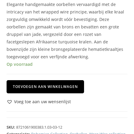
Elegante handgemaakte oorbellen vervaardigd met de
intricacy van het wrapped wire principe, waarbij elke kraal
zorgvuldig omwikkeld wordt vóór bevestiging. Deze
oorbellen zijn gemaakt van brons en bevatten een grote
druppel van jade, vergezeld door een rozet van
facetgeslepen Afrikaanse turquoise kralen. Aan de
bovenzijde zijn kleine bronsgeplateerde hematietkraaltjes
toegevoegd voor een verfijnde afwerking.
Op voorraad
TOEVOEGEN AAN WINKELWAGEN
Voeg toe aan uw wensenlijst
SKU:
8721061900383.1.03-03-12
Categorieën:
Bohemian Collection
,
Oorbellen
,
Wrap Wire collection