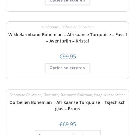
Opties selecteren
Armbanden
,
Bohemian Collection
Wikkelarmband Bohemian – Afrikaanse Turquoise – Fossil
– Aventurijn – Kristal
€
99,95
Opties selecteren
Bohemian Collection
,
Oorbellen
,
Statement Collection
,
Wrap Wire collection
Oorbellen Bohemian – Afrikaanse Turquoise – Tsjechisch
glas – Brons
€
69,95