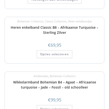
Bohemian Collection
,
Classic Collection
,
Heren enkelbandjes
Heren enkelband Classic B8 – Afrikaanse Turquoise –
Sterling Zilver
€
69,95
Opties selecteren
Armbanden
,
Bohemian Collection
Wikkelarmband Bohemian B4 – Agaat – Africaanse
turquoise – Jade – Fossil – old schoolleer
€
99,95
Opties selecteren