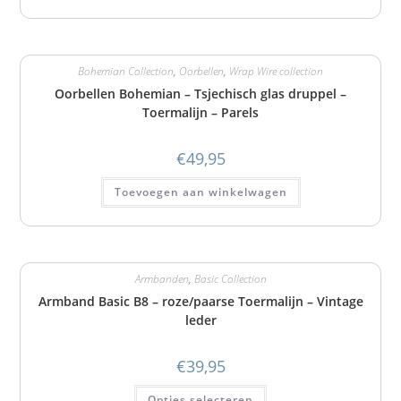
Bohemian Collection
,
Oorbellen
,
Wrap Wire collection
Oorbellen Bohemian – Tsjechisch glas druppel –
Toermalijn – Parels
€
49,95
Toevoegen aan winkelwagen
Armbanden
,
Basic Collection
Armband Basic B8 – roze/paarse Toermalijn – Vintage
leder
€
39,95
Opties selecteren