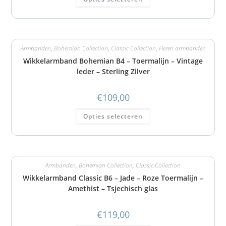
Armbanden
,
Bohemian Collection
,
Classic Collection
,
Heren armbanden
Wikkelarmband Bohemian B4 – Toermalijn – Vintage
leder – Sterling Zilver
€
109,00
Opties selecteren
Armbanden
,
Bohemian Collection
,
Classic Collection
Wikkelarmband Classic B6 – Jade – Roze Toermalijn –
Amethist – Tsjechisch glas
€
119,00