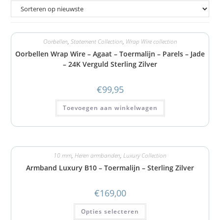
Oorbellen
,
Statement Collection
,
Wrap Wire collection
Oorbellen Wrap Wire – Agaat – Toermalijn – Parels – Jade
– 24K Verguld Sterling Zilver
€
99,95
Toevoegen aan winkelwagen
10 mm
,
Heren armbanden
,
Luxury Collection
Armband Luxury B10 – Toermalijn – Sterling Zilver
€
169,00
Opties selecteren