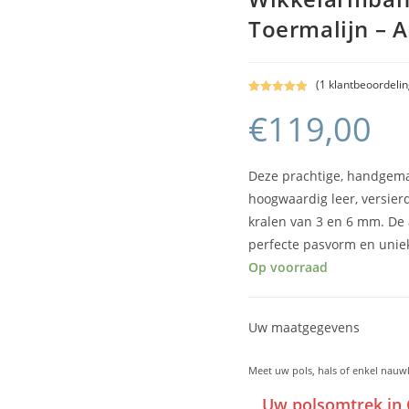
Toermalijn – A
(
1
klantbeoordelin
Gewaardeerd
1
€
119,00
5.00
op 5
gebaseerd
op
klant
waardering
Deze prachtige, handgema
hoogwaardig leer, versierd
kralen van 3 en 6 mm. De
perfecte pasvorm en uniek
Op voorraad
Uw maatgegevens
Meet uw pols, hals of enkel nauw
Uw polsomtrek in 