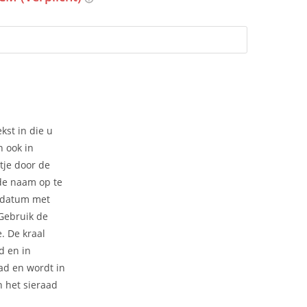
kst in die u
n ook in
tje door de
 de naam op te
 datum met
 Gebruik de
e. De kraal
d en in
ad en wordt in
 het sieraad