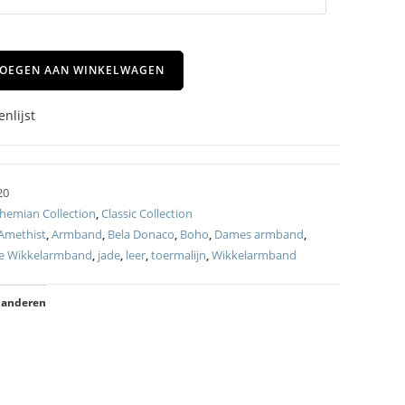
OEGEN AAN WINKELWAGEN
nlijst
20
hemian Collection
,
Classic Collection
Amethist
,
Armband
,
Bela Donaco
,
Boho
,
Dames armband
,
e Wikkelarmband
,
jade
,
leer
,
toermalijn
,
Wikkelarmband
 anderen