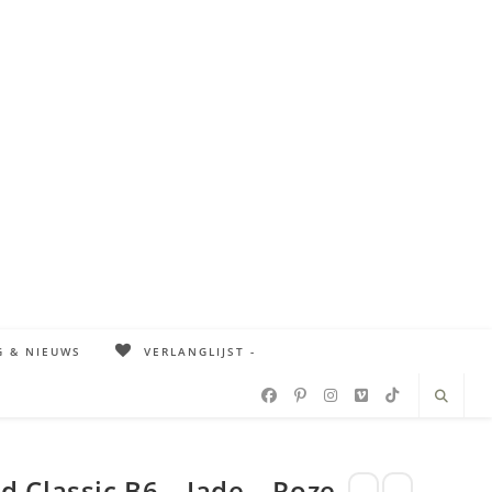
G & NIEUWS
VERLANGLIJST -
 Classic B6 – Jade – Roze