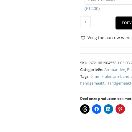
(
€
12,00
)
TOEV
Voeg toe aan uw wense
SKU:
8721061904558.1.03-03-
Categorieën:
Armbanden
,
Bo
Tags:
6 mm kralen armband
,
handgemaakt
,
Handgemaakt
Deel onze producten ook met