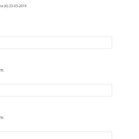
a (K) 23-03-2019
am
am