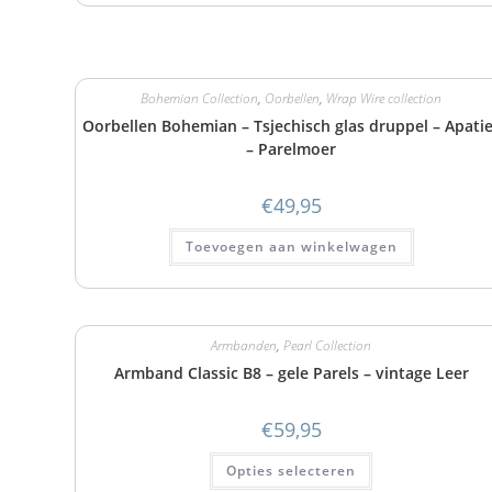
Bohemian Collection
,
Oorbellen
,
Wrap Wire collection
Oorbellen Bohemian – Tsjechisch glas druppel – Apati
– Parelmoer
€
49,95
Toevoegen aan winkelwagen
Armbanden
,
Pearl Collection
Armband Classic B8 – gele Parels – vintage Leer
€
59,95
Opties selecteren