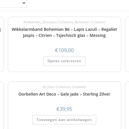
Armbanden
,
Blue Jeans Collection
,
Bohemian Collection
g
Wikkelarmband Bohemian B6 – Lapis Lazuli – Regaliet
Jaspis – Citrien – Tsjechisch glas – Messing
€
109,00
Opties selecteren
Art Deco Collection
,
Oorbellen
Oorbellen Art Deco – Gele Jade – Sterling Zilver
€
39,95
Toevoegen aan winkelwagen