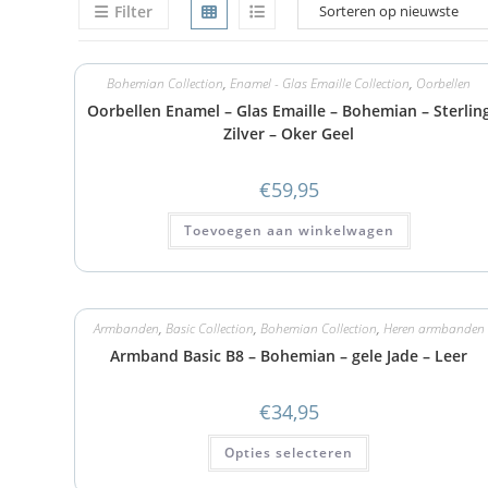
Filter
Bohemian Collection
,
Enamel - Glas Emaille Collection
,
Oorbellen
Oorbellen Enamel – Glas Emaille – Bohemian – Sterlin
Zilver – Oker Geel
€
59,95
Toevoegen aan winkelwagen
Armbanden
,
Basic Collection
,
Bohemian Collection
,
Heren armbanden
Armband Basic B8 – Bohemian – gele Jade – Leer
€
34,95
Opties selecteren