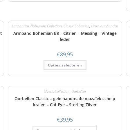
Armbanden
,
Bohemian Collection
,
Classic Collection
,
Heren armbanden
et
Armband Bohemian B8 – Citrien – Messing – Vintage
leder
€
89,95
Opties selecteren
Classic Collection
,
Oorbellen
Oorbellen Classic – gele handmade mozaïek schelp
kralen – Cat Eye – Sterling Zilver
€
39,95