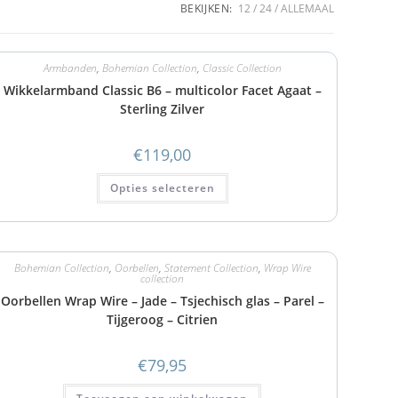
BEKIJKEN:
12
24
ALLEMAAL
Armbanden
,
Bohemian Collection
,
Classic Collection
Wikkelarmband Classic B6 – multicolor Facet Agaat –
Sterling Zilver
€
119,00
Opties selecteren
Bohemian Collection
,
Oorbellen
,
Statement Collection
,
Wrap Wire
collection
Oorbellen Wrap Wire – Jade – Tsjechisch glas – Parel –
Tijgeroog – Citrien
€
79,95