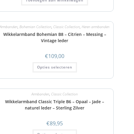
Toevoegen aan winkelwagen
Armbanden
,
Bohemian Collection
,
Classic Collection
,
Heren armbanden
Wikkelarmband Bohemian B8 – Citrien – Messing –
Vintage leder
€
109,00
Opties selecteren
Armbanden
,
Classic Collection
Wikkelarmband Classic Triple B6 – Opaal – Jade –
naturel leder – Sterling Zilver
€
89,95