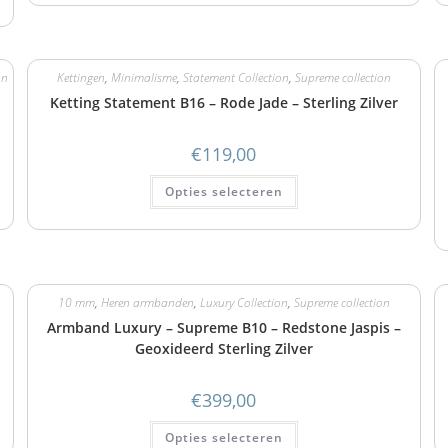
on
Kettingen
,
Minimalisme
,
Statement Collection
,
Supreme collection
Ketting Statement B16 – Rode Jade – Sterling Zilver
€
119,00
Opties selecteren
10 mm
,
Heren armbanden
,
Luxury Collection
,
Supreme collection
Armband Luxury – Supreme B10 – Redstone Jaspis –
Geoxideerd Sterling Zilver
€
399,00
Opties selecteren