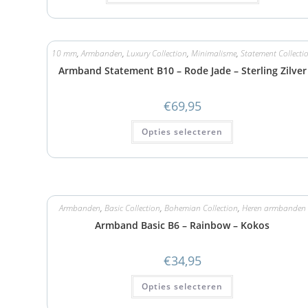
10 mm
,
Armbanden
,
Luxury Collection
,
Minimalisme
,
Statement Collecti
Armband Statement B10 – Rode Jade – Sterling Zilver
€
69,95
Opties selecteren
Armbanden
,
Basic Collection
,
Bohemian Collection
,
Heren armbanden
Armband Basic B6 – Rainbow – Kokos
€
34,95
Opties selecteren