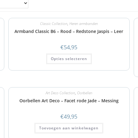
Classic Collection
,
Heren armbanden
Armband Classic B6 – Rood – Redstone Jaspis – Leer
€
54,95
Opties selecteren
Art Deco Collection
,
Oorbellen
Oorbellen Art Deco – Facet rode Jade – Messing
€
49,95
Toevoegen aan winkelwagen