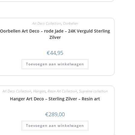
Art Deco Collection
,
Oorbellen
Oorbellen Art Deco – rode Jade – 24K Verguld Sterling
Zilver
€
44,95
Toevoegen aan winkelwagen
Art Deco Collection
,
Hangers
,
Resin Art Collection
,
Supreme collection
Hanger Art Deco – Sterling Zilver – Resin art
€
289,00
Toevoegen aan winkelwagen