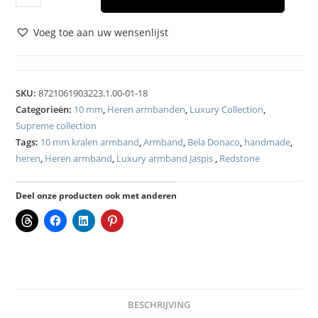
Voeg toe aan uw wensenlijst
SKU:
8721061903223.1.00-01-18
Categorieën:
10 mm
,
Heren armbanden
,
Luxury Collection
,
Supreme collection
Tags:
10 mm kralen armband
,
Armband
,
Bela Donaco
,
handmade
,
heren
,
Heren armband
,
Luxury armband Jaspis
,
Redstone
Deel onze producten ook met anderen
BESCHRIJVING