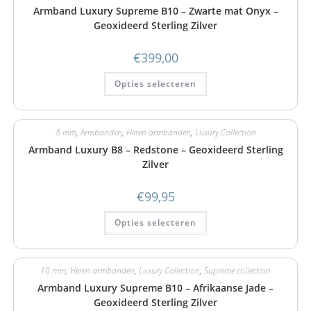
Armband Luxury Supreme B10 – Zwarte mat Onyx –
Geoxideerd Sterling Zilver
€
399,00
Opties selecteren
8 mm
,
Armbanden
,
Heren armbanden
,
Luxury Collection
Armband Luxury B8 – Redstone – Geoxideerd Sterling
Zilver
€
99,95
Opties selecteren
10 mm
,
Heren armbanden
,
Luxury Collection
,
Supreme collection
Armband Luxury Supreme B10 – Afrikaanse Jade –
Geoxideerd Sterling Zilver