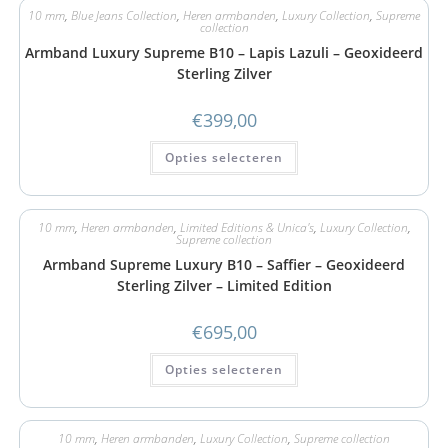
10 mm
,
Blue Jeans Collection
,
Heren armbanden
,
Luxury Collection
,
Supreme
collection
Armband Luxury Supreme B10 – Lapis Lazuli – Geoxideerd
Sterling Zilver
€
399,00
Opties selecteren
10 mm
,
Heren armbanden
,
Limited Editions & Unica's
,
Luxury Collection
,
Supreme collection
Armband Supreme Luxury B10 – Saffier – Geoxideerd
Sterling Zilver – Limited Edition
€
695,00
Opties selecteren
10 mm
,
Heren armbanden
,
Luxury Collection
,
Supreme collection