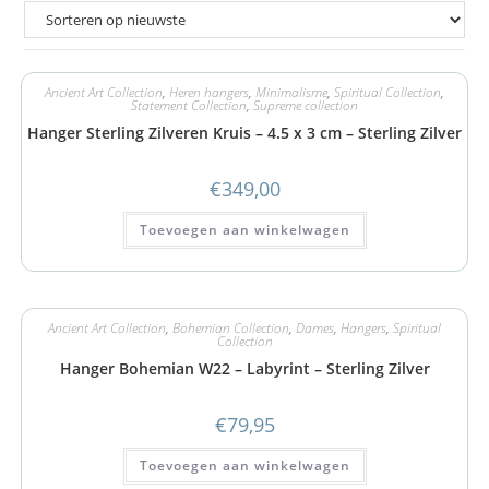
Ancient Art Collection
,
Heren hangers
,
Minimalisme
,
Spiritual Collection
,
Statement Collection
,
Supreme collection
Hanger Sterling Zilveren Kruis – 4.5 x 3 cm – Sterling Zilver
€
349,00
Toevoegen aan winkelwagen
Ancient Art Collection
,
Bohemian Collection
,
Dames
,
Hangers
,
Spiritual
Collection
Hanger Bohemian W22 – Labyrint – Sterling Zilver
€
79,95
Toevoegen aan winkelwagen