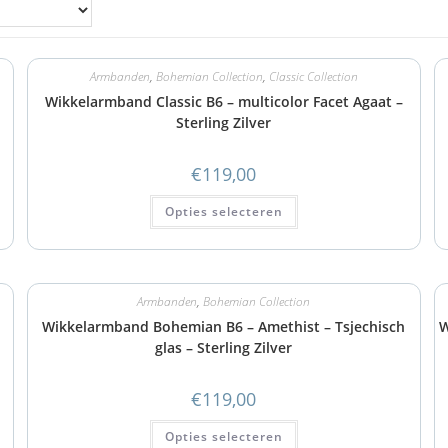
Armbanden
,
Bohemian Collection
,
Classic Collection
Wikkelarmband Classic B6 – multicolor Facet Agaat –
Sterling Zilver
€
119,00
Opties selecteren
Armbanden
,
Bohemian Collection
Wikkelarmband Bohemian B6 – Amethist – Tsjechisch
W
glas – Sterling Zilver
€
119,00
Opties selecteren