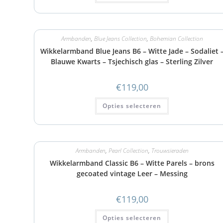
Armbanden
,
Blue Jeans Collection
,
Bohemian Collection
Wikkelarmband Blue Jeans B6 – Witte Jade – Sodaliet 
Blauwe Kwarts – Tsjechisch glas – Sterling Zilver
€
119,00
Opties selecteren
Armbanden
,
Pearl Collection
,
Trouwsieraden
Wikkelarmband Classic B6 – Witte Parels – brons
gecoated vintage Leer – Messing
€
119,00
Opties selecteren