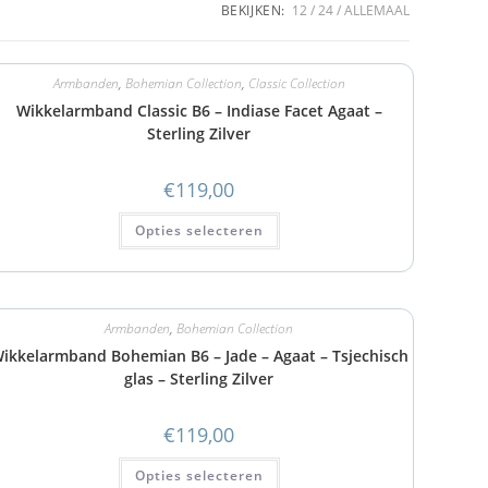
BEKIJKEN:
12
24
ALLEMAAL
Armbanden
,
Bohemian Collection
,
Classic Collection
Wikkelarmband Classic B6 – Indiase Facet Agaat –
Sterling Zilver
€
119,00
Opties selecteren
Armbanden
,
Bohemian Collection
ikkelarmband Bohemian B6 – Jade – Agaat – Tsjechisch
glas – Sterling Zilver
€
119,00
Opties selecteren