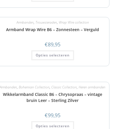
Armbanden
,
Trouwsieraden
,
Wrap Wire collection
Armband Wrap Wire B6 – Zonnesteen – Verguld
€
89,95
Opties selecteren
Armbanden
,
Bohemian Collection
,
Classic Collection
,
Heren armbanden
Wikkelarmband Classic B6 – Chrysopraas – vintage
bruin Leer – Sterling Zilver
€
99,95
Opties selecteren