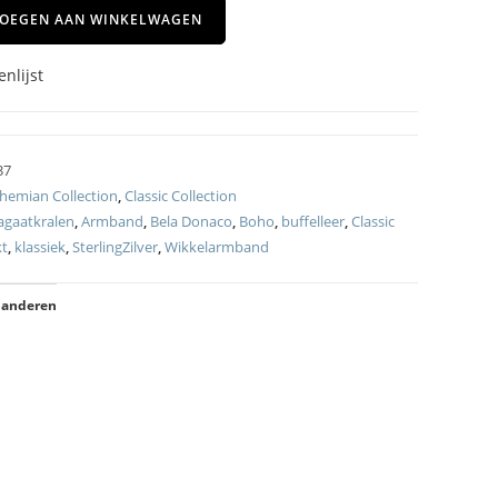
OEGEN AAN WINKELWAGEN
nlijst
37
hemian Collection
,
Classic Collection
agaatkralen
,
Armband
,
Bela Donaco
,
Boho
,
buffelleer
,
Classic
t
,
klassiek
,
SterlingZilver
,
Wikkelarmband
 anderen