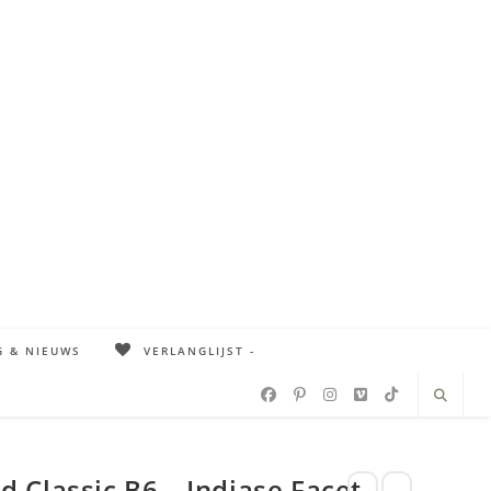
G & NIEUWS
VERLANGLIJST -
 Classic B6 – Indiase Facet