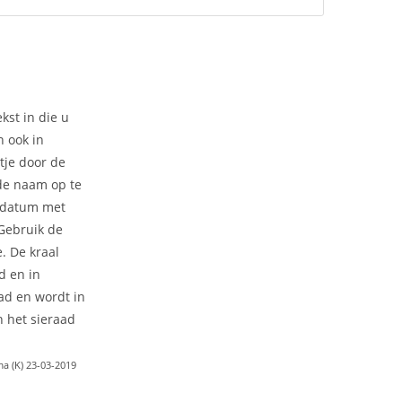
kst in die u
n ook in
tje door de
 de naam op te
 datum met
 Gebruik de
e. De kraal
d en in
ad en wordt in
 het sieraad
a (K) 23-03-2019