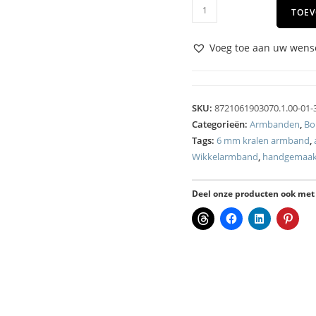
TOEV
Voeg toe aan uw wense
SKU:
8721061903070.1.00-01-
Categorieën:
Armbanden
,
Bo
Tags:
6 mm kralen armband
,
Wikkelarmband
,
handgemaak
Deel onze producten ook met