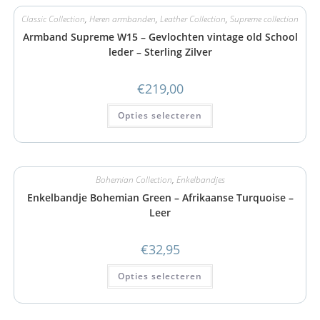
Classic Collection
,
Heren armbanden
,
Leather Collection
,
Supreme collection
Armband Supreme W15 – Gevlochten vintage old School
leder – Sterling Zilver
€
219,00
Opties selecteren
Bohemian Collection
,
Enkelbandjes
Enkelbandje Bohemian Green – Afrikaanse Turquoise –
Leer
€
32,95
Opties selecteren