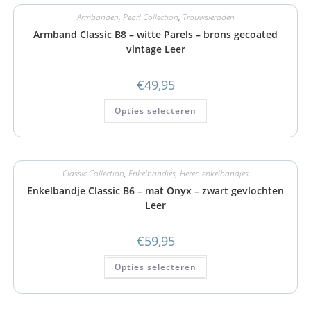
Armbanden
,
Pearl Collection
,
Trouwsieraden
Armband Classic B8 – witte Parels – brons gecoated
vintage Leer
€
49,95
Opties selecteren
Classic Collection
,
Enkelbandjes
,
Heren enkelbandjes
Enkelbandje Classic B6 – mat Onyx – zwart gevlochten
Leer
€
59,95
Opties selecteren