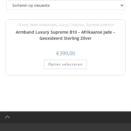
10 mm
,
Heren armbanden
,
Luxury Collection
,
Supreme collection
Armband Luxury Supreme B10 – Afrikaanse Jade –
Geoxideerd Sterling Zilver
€
399,00
Opties selecteren