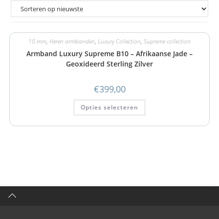
10 mm
,
Heren armbanden
,
Luxury Collection
,
Supreme collection
Armband Luxury Supreme B10 – Afrikaanse Jade –
Geoxideerd Sterling Zilver
€
399,00
Opties selecteren