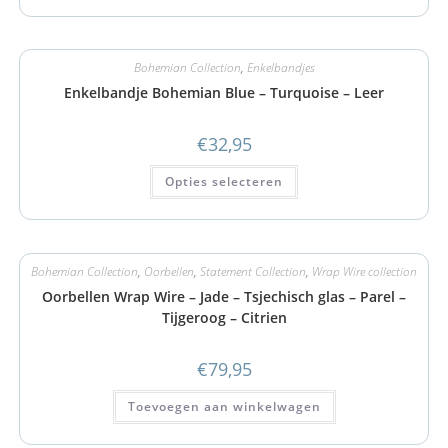
Bohemian Collection
,
Enkelbandjes
Enkelbandje Bohemian Blue – Turquoise – Leer
€
32,95
Opties selecteren
Bohemian Collection
,
Oorbellen
,
Statement Collection
,
Wrap Wire collection
Oorbellen Wrap Wire – Jade – Tsjechisch glas – Parel –
Tijgeroog – Citrien
€
79,95
Toevoegen aan winkelwagen