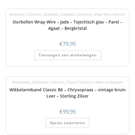
Bohemian Collection
,
Oorbellen
,
Statement Collection
,
Wrap Wire collection
Oorbellen Wrap Wire – Jade – Tsjechisch glas – Parel –
Agaat – Bergkristal
€
79,95
Toevoegen aan winkelwagen
Armbanden
,
Bohemian Collection
,
Classic Collection
,
Heren armbanden
Wikkelarmband Classic B6 – Chrysopraas – vintage bruin
Leer – Sterling Zilver
€
99,95
Opties selecteren