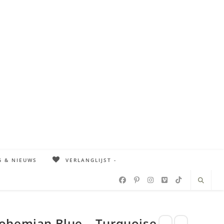
G & NIEUWS
VERLANGLIJST -
ohemian Blue – Turquoise –