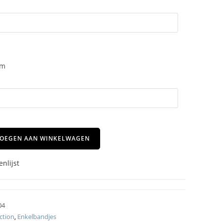
am
OEGEN AAN WINKELWAGEN
nlijst
04
ction
,
Enkelbandjes