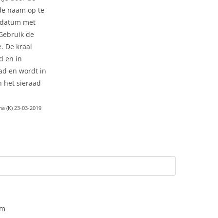
 de naam op te
 datum met
 Gebruik de
e. De kraal
d en in
ad en wordt in
 het sieraad
a (K) 23-03-2019
am