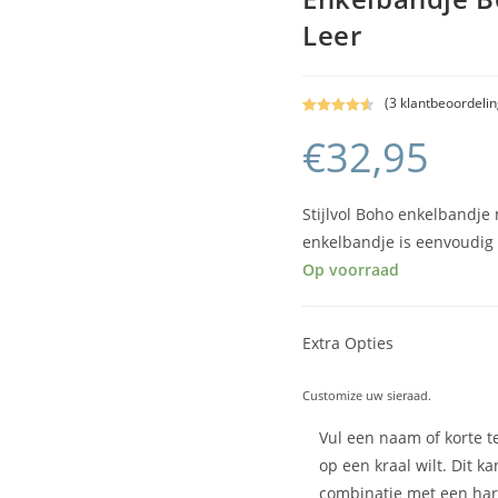
Leer
(
3
klantbeoordelin
Gewaardeer
3
€
32,95
d
4.67
op 5
gebaseerd
op
klant
waarderinge
Stijlvol Boho enkelbandje
n
enkelbandje is eenvoudig 
Op voorraad
Extra Opties
Customize uw sieraad.
Vul een naam of korte te
op een kraal wilt. Dit ka
combinatie met een har