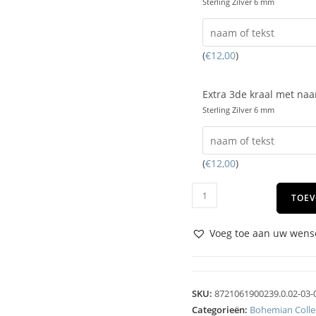
Sterling Zilver 6 mm
(
€
12,00
)
Extra 3de kraal met na
Sterling Zilver 6 mm
(
€
12,00
)
TOEV
Voeg toe aan uw wense
SKU:
8721061900239.0.02-03-
Categorieën:
Bohemian Colle