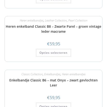
Heren enkelbandjes
,
Leather Collection
,
Pearl Collection
Heren enkelband Classic B8 – Zwarte Parel – groen vintage
leder macrame
€
59,95
Opties selecteren
Classic Collection
,
Enkelbandjes
,
Heren enkelbandjes
Enkelbandje Classic B6 – mat Onyx – zwart gevlochten
Leer
€
59,95
Opties selecteren