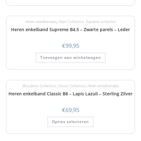
Heren enkelbandjes
,
Pearl Collection
,
Supreme collection
Heren enkelband Supreme B4.5 – Zwarte parels – Leder
€
99,95
Toevoegen aan winkelwagen
Blue Jeans Collection
,
Classic Collection
,
Heren enkelbandjes
Heren enkelband Classic B8 – Lapis Lazuli – Sterling Zilver
€
69,95
Opties selecteren