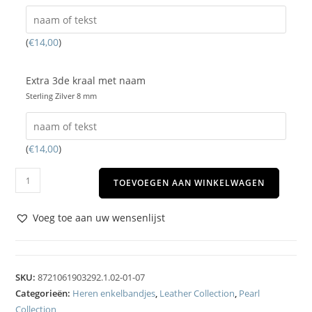
(
€
14,00
)
Extra 3de kraal met naam
Sterling Zilver 8 mm
(
€
14,00
)
TOEVOEGEN AAN WINKELWAGEN
Voeg toe aan uw wensenlijst
SKU:
8721061903292.1.02-01-07
Categorieën:
Heren enkelbandjes
,
Leather Collection
,
Pearl
Collection