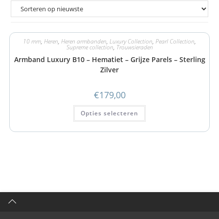
10 mm
,
Heren
,
Heren armbanden
,
Luxury Collection
,
Pearl Collection
,
Supreme collection
,
Trouwsieraden
Armband Luxury B10 – Hematiet – Grijze Parels – Sterling
Zilver
€
179,00
Opties selecteren