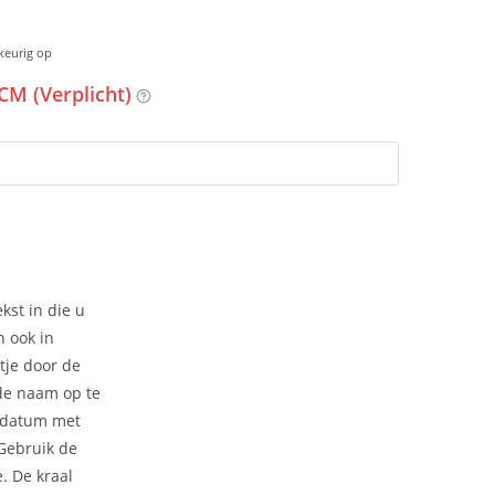
keurig op
CM (Verplicht)
kst in die u
n ook in
tje door de
 de naam op te
 datum met
 Gebruik de
e. De kraal