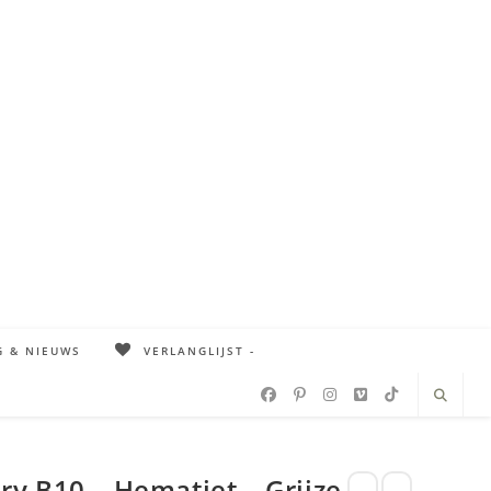
G & NIEUWS
VERLANGLIJST -
y B10 – Hematiet – Grijze