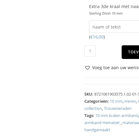
Extra 3de kraal met na
Sterling Zilver 10 mm
(
€
16,00
)
TOEV
Voeg toe aan uw wense
SKU:
8721061903575.1.02-01-
Categorieën:
10 mm
,
Heren
,
collection
,
Trouwsieraden
Tags:
10 mm kralen armband
armband Hematiet
,
materiaa
handgemaakt