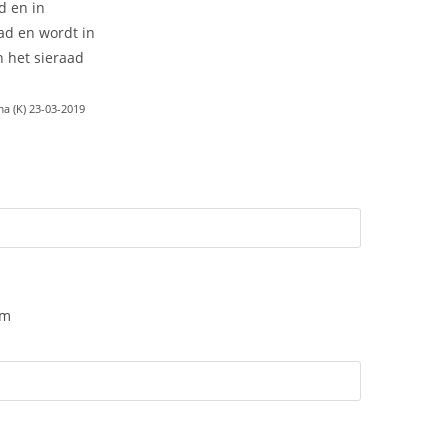
d en in
ad en wordt in
 het sieraad
a (K) 23-03-2019
am