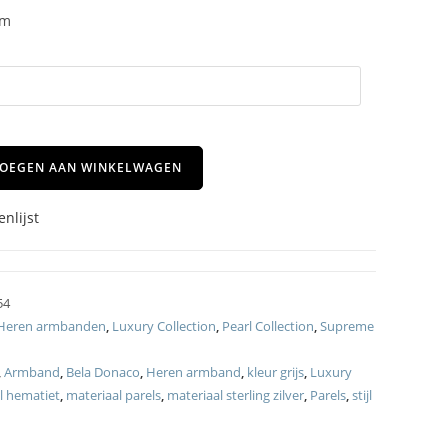
am
OEGEN AAN WINKELWAGEN
nlijst
54
Heren armbanden
,
Luxury Collection
,
Pearl Collection
,
Supreme
,
Armband
,
Bela Donaco
,
Heren armband
,
kleur grijs
,
Luxury
l hematiet
,
materiaal parels
,
materiaal sterling zilver
,
Parels
,
stijl