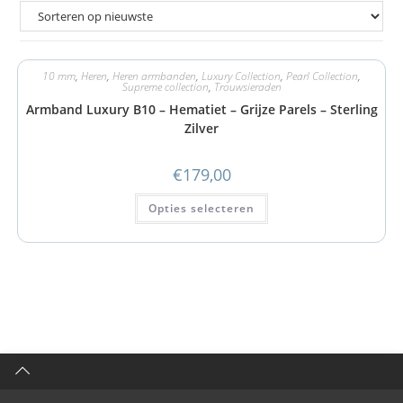
10 mm
,
Heren
,
Heren armbanden
,
Luxury Collection
,
Pearl Collection
,
Supreme collection
,
Trouwsieraden
Armband Luxury B10 – Hematiet – Grijze Parels – Sterling
Zilver
€
179,00
Opties selecteren