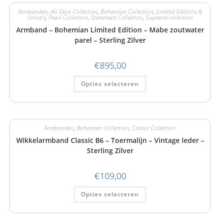
Armbanden
,
Art Deco Collection
,
Bohemian Collection
,
Limited Editions &
Unica's
,
Pearl Collection
,
Statement Collection
,
Supreme collection
Armband – Bohemian Limited Edition – Mabe zoutwater
parel – Sterling Zilver
€
895,00
Opties selecteren
Armbanden
,
Bohemian Collection
,
Classic Collection
Wikkelarmband Classic B6 – Toermalijn – Vintage leder –
Sterling Zilver
€
109,00
Opties selecteren