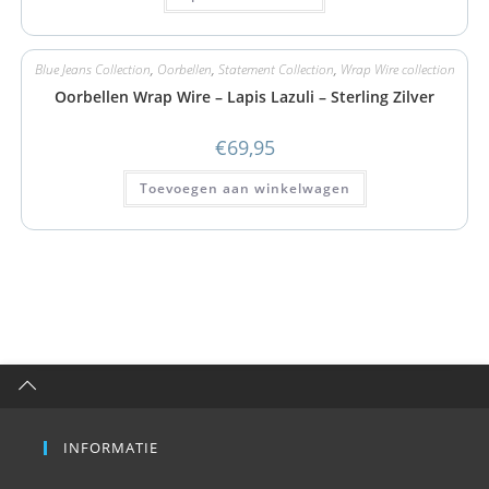
Blue Jeans Collection
,
Oorbellen
,
Statement Collection
,
Wrap Wire collection
Oorbellen Wrap Wire – Lapis Lazuli – Sterling Zilver
€
69,95
Toevoegen aan winkelwagen
INFORMATIE