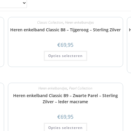
Classic Collection
,
Heren enkelbandjes
Heren enkelband Classic B8 – Tijgeroog – Sterling Zilver
H
€
69,95
Opties selecteren
Heren enkelbandjes
,
Pearl Collection
Heren enkelband Classic B9 – Zwarte Parel – Sterling
Zilver – leder macrame
€
69,95
Opties selecteren