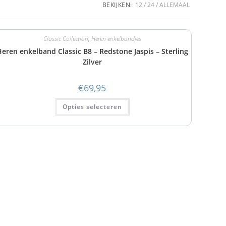
BEKIJKEN:
12
24
ALLEMAAL
Classic Collection
,
Heren enkelbandjes
eren enkelband Classic B8 – Redstone Jaspis – Sterling
Zilver
€
69,95
Opties selecteren