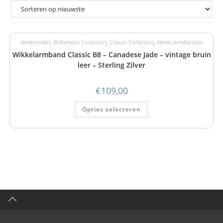
Armbanden
,
Bohemian Collection
,
Classic Collection
,
Heren armbanden
Wikkelarmband Classic B8 – Canadese Jade – vintage bruin
leer – Sterling Zilver
€
109,00
Opties selecteren