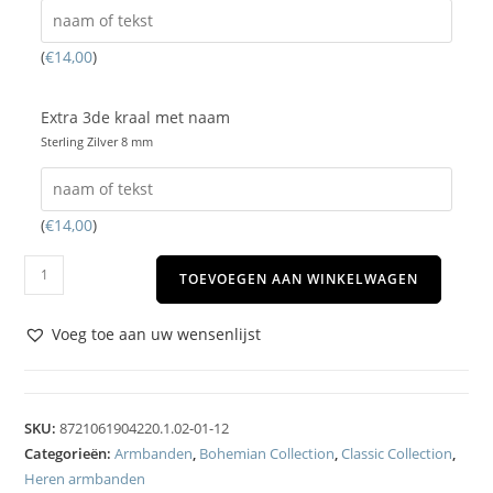
(
€
14,00
)
Extra 3de kraal met naam
Sterling Zilver 8 mm
(
€
14,00
)
TOEVOEGEN AAN WINKELWAGEN
Voeg toe aan uw wensenlijst
SKU:
8721061904220.1.02-01-12
Categorieën:
Armbanden
,
Bohemian Collection
,
Classic Collection
,
Heren armbanden