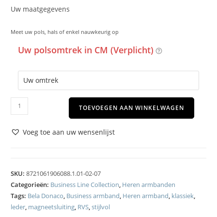
Uw maatgegevens
Meet uw pols, hals of enkel nauwkeurig op
Uw polsomtrek in CM (Verplicht)
TOEVOEGEN AAN WINKELWAGEN
Voeg toe aan uw wensenlijst
SKU:
8721061906088.1.01-02-07
Categorieën:
Business Line Collection
,
Heren armbanden
Tags:
Bela Donaco
,
Business armband
,
Heren armband
,
klassiek
,
leder
,
magneetsluiting
,
RVS
,
stijlvol