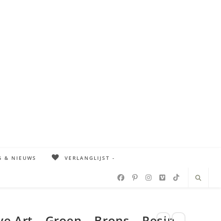
G & NIEUWS
VERLANGLIJST -
e Art – Groen – Brons – Resin