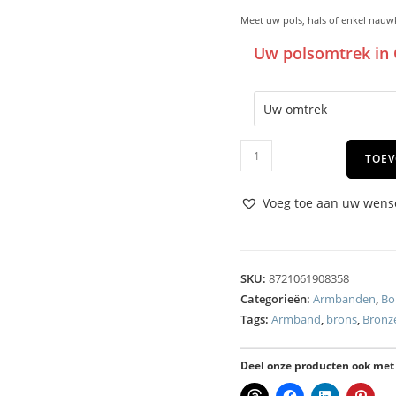
Meet uw pols, hals of enkel nauw
Uw polsomtrek in 
TOEV
Voeg toe aan uw wense
SKU:
8721061908358
Categorieën:
Armbanden
,
Bo
Tags:
Armband
,
brons
,
Bronz
Deel onze producten ook met