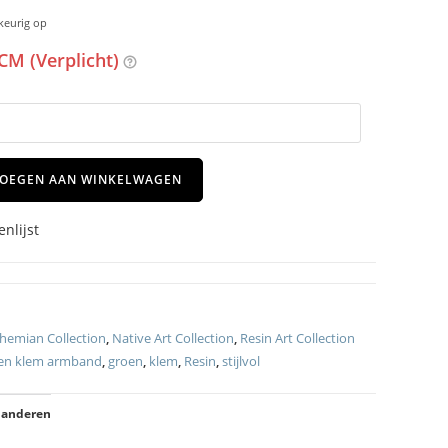
keurig op
CM (Verplicht)
OEGEN AAN WINKELWAGEN
nlijst
hemian Collection
,
Native Art Collection
,
Resin Art Collection
en klem armband
,
groen
,
klem
,
Resin
,
stijlvol
 anderen