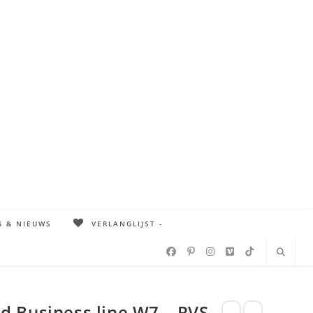
G & NIEUWS
VERLANGLIJST -
 Business line W7 – RVS –