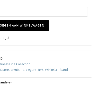
OEGEN AAN WINKELWAGEN
nlijst
39
siness Line Collection
,
Dames armband
,
elegant
,
RVS
,
Wikkelarmband
 anderen