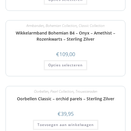
Armbanden
,
Bohemian Collection
,
Classic Collection
Wikkelarmband Bohemian B4 – Onyx – Amethist –
Rozenkwarts – Sterling Zilver
€
109,00
Opties selecteren
Oorbellen
,
Pearl Collection
,
Trouwsieraden
Oorbellen Classic – orchid parels – Sterling Zilver
€
39,95
Toevoegen aan winkelwagen