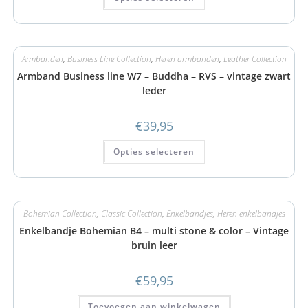
Armbanden
,
Business Line Collection
,
Heren armbanden
,
Leather Collection
Armband Business line W7 – Buddha – RVS – vintage zwart
leder
€
39,95
Opties selecteren
Bohemian Collection
,
Classic Collection
,
Enkelbandjes
,
Heren enkelbandjes
Enkelbandje Bohemian B4 – multi stone & color – Vintage
bruin leer
€
59,95
Toevoegen aan winkelwagen