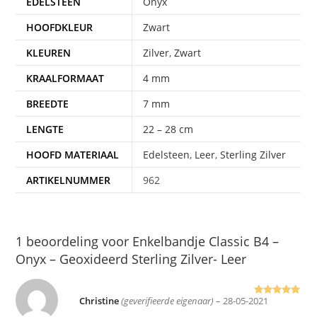
EDELSTEEN
Onyx
HOOFDKLEUR
Zwart
KLEUREN
Zilver
,
Zwart
KRAALFORMAAT
4 mm
BREEDTE
7 mm
LENGTE
22 – 28 cm
HOOFD MATERIAAL
Edelsteen
,
Leer
,
Sterling Zilver
ARTIKELNUMMER
962
1 beoordeling voor
Enkelbandje Classic B4 –
Onyx – Geoxideerd Sterling Zilver- Leer
Christine
(geverifieerde eigenaar)
–
28-05-2021
Gewaardeer
d
5
uit 5