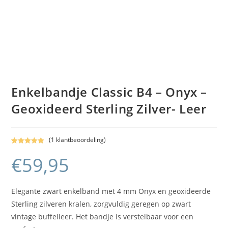
Enkelbandje Classic B4 – Onyx –
Geoxideerd Sterling Zilver- Leer
(
1
klantbeoordeling)
Gewaardeerd
1
€
59,95
5.00
op 5
gebaseerd
op
klant
waardering
Elegante zwart enkelband met 4 mm Onyx en geoxideerde
Sterling zilveren kralen, zorgvuldig geregen op zwart
vintage buffelleer. Het bandje is verstelbaar voor een