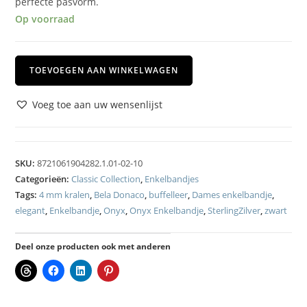
perfecte pasvorm.
Op voorraad
TOEVOEGEN AAN WINKELWAGEN
Voeg toe aan uw wensenlijst
SKU:
8721061904282.1.01-02-10
Categorieën:
Classic Collection
,
Enkelbandjes
Tags:
4 mm kralen
,
Bela Donaco
,
buffelleer
,
Dames enkelbandje
,
elegant
,
Enkelbandje
,
Onyx
,
Onyx Enkelbandje
,
SterlingZilver
,
zwart
Deel onze producten ook met anderen