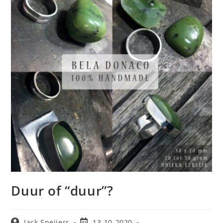
Duur of “duur”?
Jack Speijers
13-10-2020