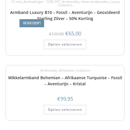
10 mm
,
Aanbiedingen - 50% OFF
,
Armbanden
,
Heren armbanden
,
Luxury
Collection
Armband Luxury B10 – Fossil – Aventurijn – Geoxideerd
Sterling Zilver – 50% Korting
VERKOOP!
€
65,00
€
129,00
Opties selecteren
Armbanden
,
Bohemian Collection
Wikkelarmband Bohemian – Afrikaanse Turquoise – Fossil
– Aventurijn – Kristal
€
99,95
Opties selecteren