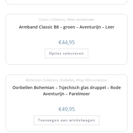
Classic Collection
,
Heren armbanden
Armband Classic B8 – groen – Aventurijn – Leer
€
44,95
Opties selecteren
Bohemian Collection
,
Oorbellen
,
Wrap Wire collection
Oorbellen Bohemian – Tsjechisch glas druppel – Rode
Aventurijn – Parelmoer
€
49,95
Toevoegen aan winkelwagen