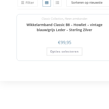
Filter
Classic Collection
,
Heren armbanden
Wikkelarmband Classic B8 – Howliet – vintage
blauw/grijs Leder – Sterling Zilver
€
99,95
Opties selecteren