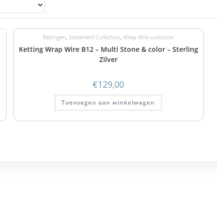
Kettingen
,
Statement Collection
,
Wrap Wire collection
Ketting Wrap Wire B12 – Multi Stone & color – Sterling
Zilver
€
129,00
Toevoegen aan winkelwagen