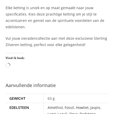
Elke ketting is uniek en op maat gemaakt naar jouw
specificaties. Kies deze prachtige ketting om je stijl te
accentueren en geniet van de spirituele voordelen van de
edelstenen.
Vul jouw sieradencollectie aan met deze exclusieve Sterling
Zilveren ketting, perfect voor elke gelegenheid!
Vind ik leuk:
Aanvullende informatie
GEWICHT
63 g
EDELSTEEN
Amethist
,
Fossil
,
Howliet
,
Jaspis
,
Lapis Lazuli
,
Onyx
,
Redstone
,