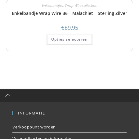
Enkelbandjes
,
Wrap Wire collection
Enkelbandje Wrap Wire B6 – Malachiet – Sterling Zilver
€
89,95
Opties selecteren
INFORMATIE
Verkooppunt worden
Verzendkosten en informatie