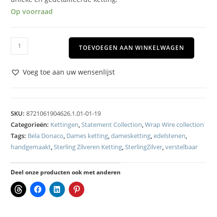
Op voorraad
TOEVOEGEN AAN WINKELWAGEN
Voeg toe aan uw wensenlijst
SKU:
8721061904626.1.01-01-19
Categorieën:
Kettingen
,
Statement Collection
,
Wrap Wire collection
Tags:
Bela Donaco
,
Dames ketting
,
damesketting
,
edelstenen
,
handgemaakt
,
Sterling Zilveren Ketting
,
SterlingZilver
,
verstelbaar
Deel onze producten ook met anderen