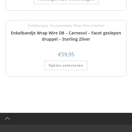
Enkelbandjes
,
Trouwsieraden
,
Wrap Wire collection
Enkelbandje Wrap Wire D8 – Carneool – Facet geslepen
druppel – Sterling Zilver
€
59,95
Opties selecteren