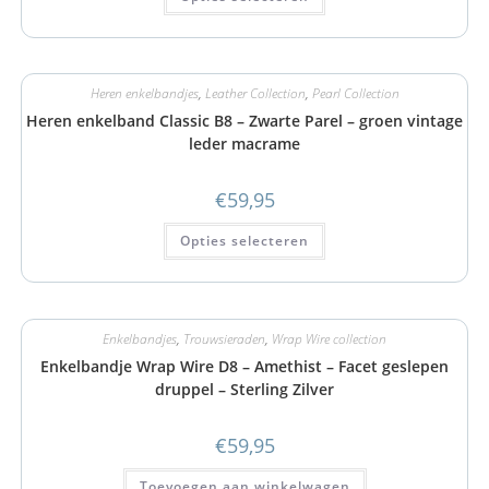
Heren enkelbandjes
,
Leather Collection
,
Pearl Collection
Heren enkelband Classic B8 – Zwarte Parel – groen vintage
leder macrame
€
59,95
Opties selecteren
Enkelbandjes
,
Trouwsieraden
,
Wrap Wire collection
Enkelbandje Wrap Wire D8 – Amethist – Facet geslepen
druppel – Sterling Zilver
€
59,95
Toevoegen aan winkelwagen