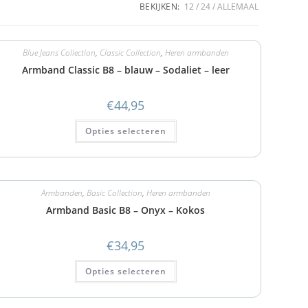
BEKIJKEN:
12
24
ALLEMAAL
Blue Jeans Collection
,
Classic Collection
,
Heren armbanden
Armband Classic B8 – blauw – Sodaliet – leer
€
44,95
Opties selecteren
Armbanden
,
Basic Collection
,
Heren armbanden
Armband Basic B8 – Onyx – Kokos
€
34,95
Opties selecteren