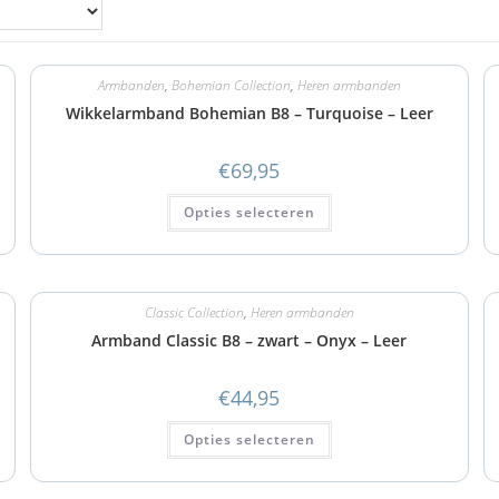
Armbanden
,
Bohemian Collection
,
Heren armbanden
Wikkelarmband Bohemian B8 – Turquoise – Leer
€
69,95
Opties selecteren
Classic Collection
,
Heren armbanden
Armband Classic B8 – zwart – Onyx – Leer
€
44,95
Opties selecteren