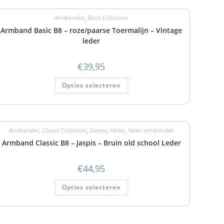
Armbanden
,
Basic Collection
Armband Basic B8 – roze/paarse Toermalijn – Vintage
leder
€
39,95
Opties selecteren
Armbanden
,
Classic Collection
,
Dames
,
Heren
,
Heren armbanden
Armband Classic B8 – Jaspis – Bruin old school Leder
€
44,95
Opties selecteren