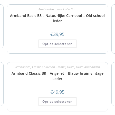
Armbanden
,
Basic Collection
Armband Basic B8 – Natuurlijke Carneool – Old school
leder
€
39,95
Opties selecteren
Armbanden
,
Classic Collection
,
Dames
,
Heren
,
Heren armbanden
Armband Classic B8 – Angeliet – Blauw-bruin vintage
Leder
€
49,95
Opties selecteren