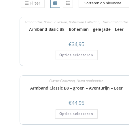
Filter
Armbanden
,
Basic Collection
,
Bohemian Collection
,
Heren armbanden
Armband Basic B8 – Bohemian – gele Jade – Leer
€
34,95
Opties selecteren
Classic Collection
,
Heren armbanden
Armband Classic B8 – groen – Aventurijn – Leer
€
44,95
Opties selecteren