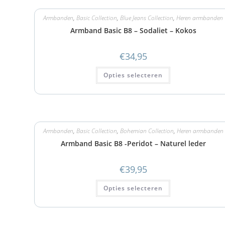
Armbanden
,
Basic Collection
,
Blue Jeans Collection
,
Heren armbanden
Armband Basic B8 – Sodaliet – Kokos
€
34,95
Opties selecteren
Armbanden
,
Basic Collection
,
Bohemian Collection
,
Heren armbanden
Armband Basic B8 -Peridot – Naturel leder
€
39,95
Opties selecteren