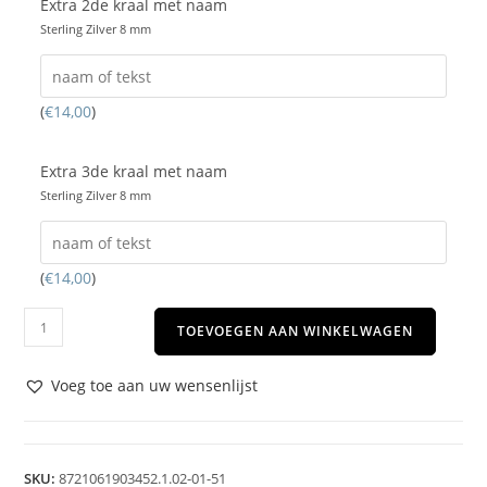
Extra 2de kraal met naam
Sterling Zilver 8 mm
(
€
14,00
)
Extra 3de kraal met naam
Sterling Zilver 8 mm
(
€
14,00
)
TOEVOEGEN AAN WINKELWAGEN
Voeg toe aan uw wensenlijst
SKU:
8721061903452.1.02-01-51